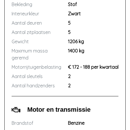
Bekleding
Stof
Interieurkleur
Zwart
Aantal deuren
5
Aantal zitplaatsen
5
Gewicht
1206 kg
Maximum massa
1400 kg
geremd
Motorrijtuigenbelasting
€ 172 - 188 per kwartaal
Aantal sleutels
2
Aantal handzenders
2
Motor en transmissie
Brandstof
Benzine