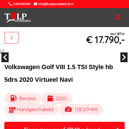
0619681441
info@tulpautobedrijf.nl
Incl. BTW
€ 17.790,-
Volkswagen Golf VIII 1.5 TSI Style hb
5drs 2020 Virtueel Navi
Benzine
2020
Handgeschakeld
128.201 KM