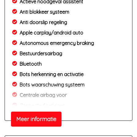
Actieve noodgeval assistent
Anti blokkeer systeem
Anti doorslip regeling
Apple carplay/android auto
Autonomous emergency braking
Bestuurdersairbag
Bluetooth
Bots herkenning en activatie
Bots waarschuwing systeem
Centrale airbag voor
Connected services
Cruise control adaptief met stop&go en
Meer informatie
stuurhulp
Draadloze telefoonlader