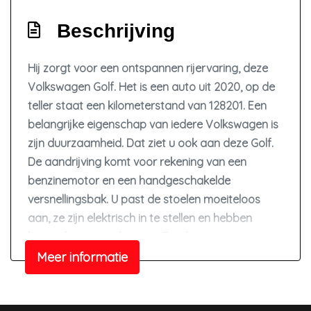
Elektronisch stabiliteits programma
Beschrijving
Full-led koplampen
Hoofd airbag(s) achter
Hij zorgt voor een ontspannen rijervaring, deze
Volkswagen Golf. Het is een auto uit 2020, op de
Hoofd airbag(s) voor
teller staat een kilometerstand van 128201. Een
Keyless start
belangrijke eigenschap van iedere Volkswagen is
Kruisend verkeer detectie
zijn duurzaamheid. Dat ziet u ook aan deze Golf.
Memory stoel
De aandrijving komt voor rekening van een
benzinemotor en een handgeschakelde
Passagiersairbag
versnellingsbak. U past de stoelen moeiteloos
Rijstrooksensor met correctie
aan, ze zijn elektrisch in te stellen en hebben
Sfeerverlichting
bovendien een geheugen. Tot de uitrusting van
Vervolgbotsing preventie
deze Volkswagen behoren ook 17 inch
Meer informatie
lichtmetalen velgen, Full LED koplampen, trailer
Volledig digitaal instrumentenpaneel
assistent, getint glas, in delen neerklapbare
Zij airbag(s) voor