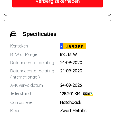
Verberg zekerheden
Specificaties
Kenteken
J593PF
NL
BTW of Marge
Incl. BTW
Datum eerste toelating
24-09-2020
Datum eerste toelating
24-09-2020
(internationaal)
APK vervaldatum
24-09-2026
Tellerstand
128.201 KM
Carrosserie
Hatchback
Kleur
Zwart Metallic