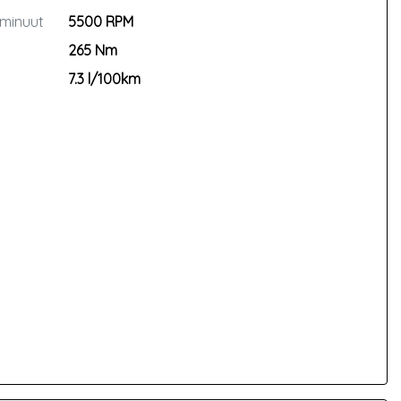
 minuut
5500 RPM
265 Nm
7.3 l/100km