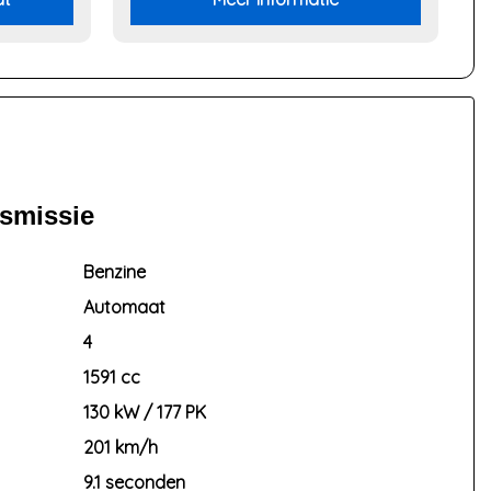
nsmissie
Benzine
Automaat
4
1591 cc
130 kW / 177 PK
201 km/h
9.1 seconden