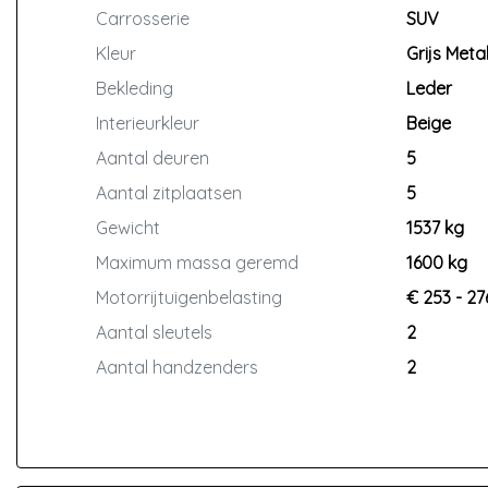
Carrosserie
SUV
Kleur
Grijs Metal
Bekleding
Leder
Interieurkleur
Beige
Aantal deuren
5
Aantal zitplaatsen
5
Gewicht
1537 kg
Maximum massa geremd
1600 kg
Motorrijtuigenbelasting
€ 253 - 27
Aantal sleutels
2
Aantal handzenders
2