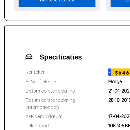
Specificaties
Kenteken
S646
NL
BTW of Marge
Marge
Datum eerste toelating
21-04-202
Datum eerste toelating
28-10-201
(internationaal)
APK vervaldatum
17-04-202
Tellerstand
108.306 K