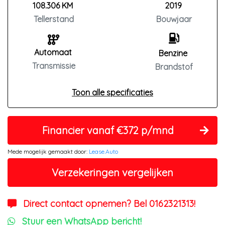
108.306 KM
2019
Tellerstand
Bouwjaar
Automaat
Benzine
Transmissie
Brandstof
Toon alle specificaties
Financier vanaf €372 p/mnd
Mede mogelijk gemaakt door:
Lease.Auto
Verzekeringen vergelijken
Direct contact opnemen? Bel 0162321313!
Stuur een WhatsApp bericht!