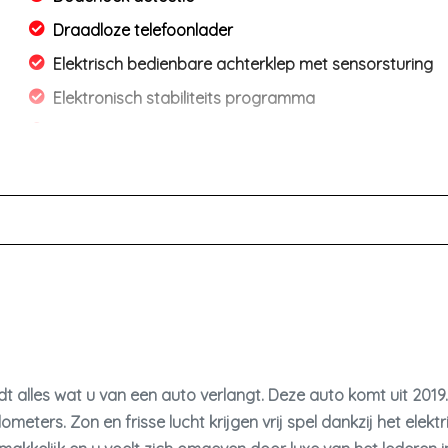
Draadloze telefoonlader
Elektrisch bedienbare achterklep met sensorsturing
Elektronisch stabiliteits programma
Elektronische remkrachtverdeling
Hoofd airbag(s) achter
Hoofd airbag(s) voor
Keyless start
Ledere bekelding
Memory stoel
Passagiersairbag
Rijstrooksensor met correctie
dt alles wat u van een auto verlangt. Deze auto komt uit 201
Rondomzicht camera
ilometers. Zon en frisse lucht krijgen vrij spel dankzij het el
Zij airbag(s) voor