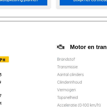
Motor en tra
Brandstof
PH
Transmissie
Aantal cilinders
3
Cilinderinhoud
9
Vermogen
7
Topsnelheid
M
Acceleratie (0-100 km/h)