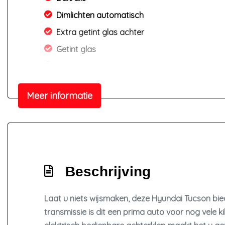
Dimlichten automatisch
Extra getint glas achter
Getint glas
Glazen schuifdak
Keyless entry
Meer informatie
Koplampen adaptief
Koplampreiniging
Led achterlichten
Led dagrijlicht
Led dagrijverlichting
Beschrijving
Led koplampen
Laat u niets wijsmaken, deze Hyundai Tucson bie
Lichtmetalen velgen 19"
transmissie is dit een prima auto voor nog vele k
Metaalkleur