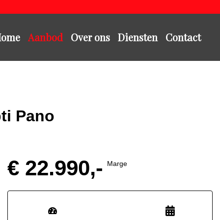
Home
Aanbod
Over ons
Diensten
Contact
ti Pano
€ 22.990,-
Marge