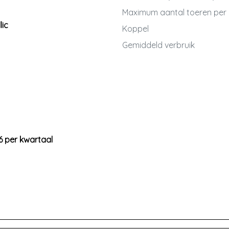
Maximum aantal toeren per
lic
Koppel
Gemiddeld verbruik
6 per kwartaal