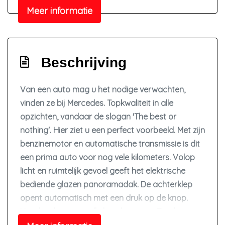
Elektrisch glazen panorama-dak
Meer informatie
Extra getint glas achter
Getint glas
Glazen schuifdak
Beschrijving
Keyless entry
Koplampen adaptief
Van een auto mag u het nodige verwachten,
vinden ze bij Mercedes. Topkwaliteit in alle
Led achterlichten
opzichten, vandaar de slogan 'The best or
Led dagrijverlichting
nothing'. Hier ziet u een perfect voorbeeld. Met zijn
Led koplampen
benzinemotor en automatische transmissie is dit
Lichtmetalen velgen 20"
een prima auto voor nog vele kilometers. Volop
licht en ruimtelijk gevoel geeft het elektrische
Metaalkleur
bediende glazen panoramadak. De achterklep
Panoramadak
opent automatisch met een druk op de knop.
Parkeer assistent
Handig als u met volle handen staat. Tot de
Parkeersensor voor en achter