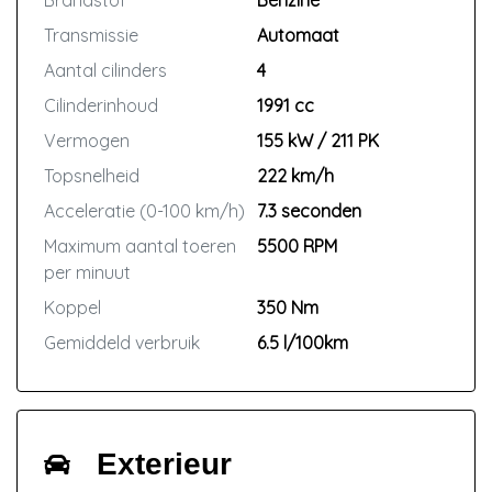
Brandstof
Benzine
Transmissie
Automaat
Aantal cilinders
4
Cilinderinhoud
1991 cc
Vermogen
155 kW / 211 PK
Topsnelheid
222 km/h
Acceleratie (0-100 km/h)
7.3 seconden
Maximum aantal toeren
5500 RPM
per minuut
Koppel
350 Nm
Gemiddeld verbruik
6.5 l/100km
Exterieur