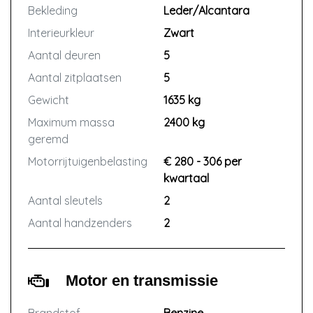
Bekleding
Leder/Alcantara
Interieurkleur
Zwart
Aantal deuren
5
Aantal zitplaatsen
5
Gewicht
1635 kg
Maximum massa
2400 kg
geremd
Motorrijtuigenbelasting
€ 280 - 306 per
kwartaal
Aantal sleutels
2
Aantal handzenders
2
Motor en transmissie