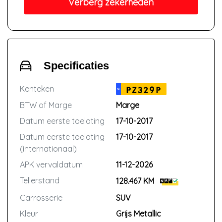
Verberg zekerheden
Specificaties
Kenteken
PZ329P
NL
BTW of Marge
Marge
Datum eerste toelating
17-10-2017
Datum eerste toelating
17-10-2017
(internationaal)
APK vervaldatum
11-12-2026
Tellerstand
128.467 KM
Carrosserie
SUV
Kleur
Grijs Metallic