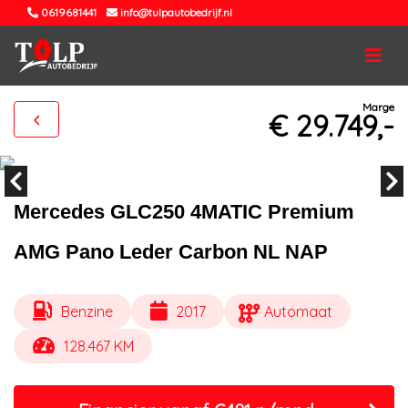
0619681441
info@tulpautobedrijf.nl
Marge
€ 29.749,-
Mercedes GLC250 4MATIC Premium
AMG Pano Leder Carbon NL NAP
Benzine
2017
Automaat
128.467 KM