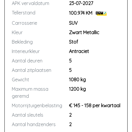
APK vervaldatum
23-07-2027
Tellerstand
100.974 KM
Carrosserie
SUV
Kleur
Zwart Metallic
Bekleding
Stof
Interieurkleur
Antraciet
Aantal deuren
5
Aantal zitplaatsen
5
Gewicht
1080 kg
Maximum massa
1200 kg
geremd
Motorrijtuigenbelasting
€ 145 - 158 per kwartaal
Aantal sleutels
2
Aantal handzenders
2