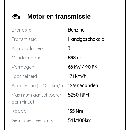
Motor en transmissie
Brandstof
Benzine
Transmissie
Handgeschakeld
Aantal cilinders
3
Cilinderinhoud
898 cc
Vermogen
66 kW / 90 PK
Topsnelheid
171 km/h
Acceleratie (0-100 km/h)
12.9 seconden
Maximum aantal toeren
5250 RPM
per minuut
Koppel
135 Nm
Gemiddeld verbruik
5.1 l/100km