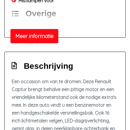
Mistlampen voor
Overige
Achteropkomend verkeer waarschuwing
Meer informatie
Anti blokkeer systeem
Anti doorslip regeling
Bestuurdersairbag
Beschrijving
Bluetooth
Elektronisch stabiliteits programma
Een occasion om van te dromen. Deze Renault
Elektronische remkrachtverdeling
Captur brengt behalve een pittige motor en een
Hoofd airbag(s) voor
vriendelijke kilometerstand ook de nodige extra's
Passagiersairbag
mee. In deze auto vindt u een benzinemotor en
een handgeschakelde versnellingsbak. Ook 16
Zij airbag(s) voor
inch lichtmetalen velgen, LED-dagrijverlichting,
Interieur
getint glas, in delen neerklapbare achterbank en