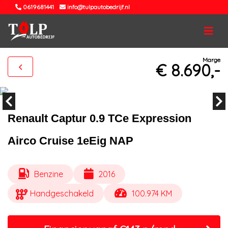
0619681441
info@tulpautobedrijf.nl
Marge
€ 8.690,-
Renault Captur 0.9 TCe Expression
Airco Cruise 1eEig NAP
Benzine
2016
Handgeschakeld
100.974 KM