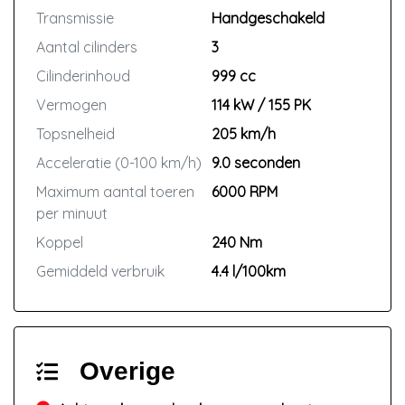
Transmissie
Handgeschakeld
Aantal cilinders
3
Cilinderinhoud
999 cc
Vermogen
114 kW / 155 PK
Topsnelheid
205 km/h
Acceleratie (0-100 km/h)
9.0 seconden
Maximum aantal toeren
6000 RPM
per minuut
Koppel
240 Nm
Gemiddeld verbruik
4.4 l/100km
Overige