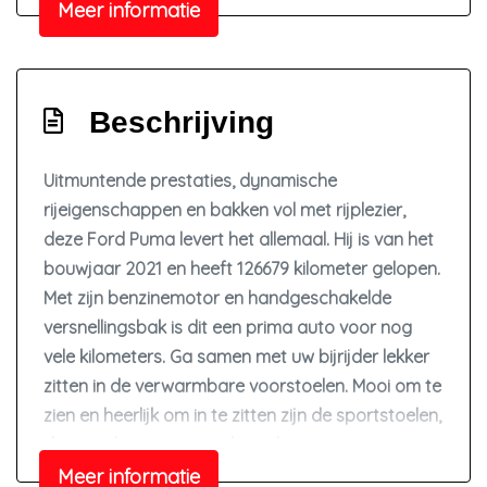
Meer informatie
Elektrisch bedienbare achterklep met
sensorsturing
Elektronisch stabiliteits programma
Beschrijving
Elektronische remkrachtverdeling
Geluidsisolerend glas
Uitmuntende prestaties, dynamische
rijeigenschappen en bakken vol met rijplezier,
Hoofd airbag(s) achter
deze Ford Puma levert het allemaal. Hij is van het
Hoofd airbag(s) voor
bouwjaar 2021 en heeft 126679 kilometer gelopen.
Keyless start
Met zijn benzinemotor en handgeschakelde
Led mistlampen
versnellingsbak is dit een prima auto voor nog
vele kilometers. Ga samen met uw bijrijder lekker
Multimedia scherm standaard
zitten in de verwarmbare voorstoelen. Mooi om te
Passagiersairbag
zien en heerlijk om in te zitten zijn de sportstoelen,
Rijstrooksensor met correctie
die u onderweg optimale ondersteuning geven.
Vervolgbotsing preventie
De achterklep opent automatisch met een druk
Meer informatie