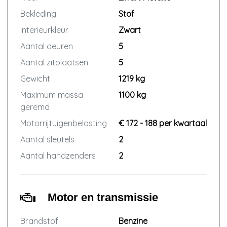
Bekleding
Stof
Interieurkleur
Zwart
Aantal deuren
5
Aantal zitplaatsen
5
Gewicht
1219 kg
Maximum massa
1100 kg
geremd
Motorrijtuigenbelasting
€ 172 - 188 per kwartaal
Aantal sleutels
2
Aantal handzenders
2
Motor en transmissie
Brandstof
Benzine