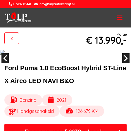
0619681441
info@tulpautobedrijf.nl
Marge
€ 13.990,-
Ford Puma 1.0 EcoBoost Hybrid ST-Line
X Airco LED NAVI B&O
Benzine
2021
Handgeschakeld
126.679 KM