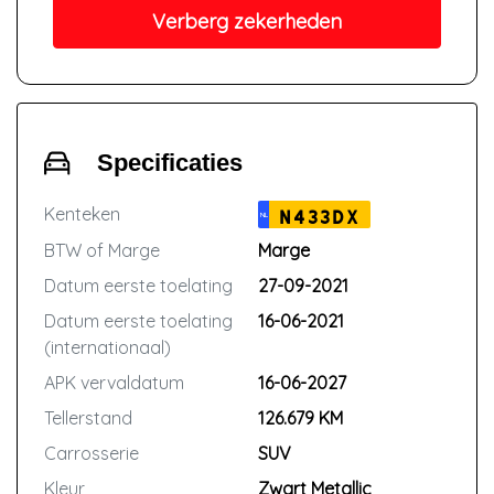
Verberg zekerheden
Specificaties
Kenteken
N433DX
NL
BTW of Marge
Marge
Datum eerste toelating
27-09-2021
Datum eerste toelating
16-06-2021
(internationaal)
APK vervaldatum
16-06-2027
Tellerstand
126.679 KM
Carrosserie
SUV
Kleur
Zwart Metallic