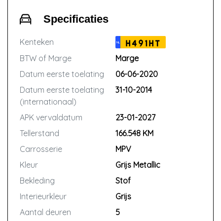
Specificaties
Kenteken
H491HT
NL
BTW of Marge
Marge
Datum eerste toelating
06-06-2020
Datum eerste toelating
31-10-2014
(internationaal)
APK vervaldatum
23-01-2027
Tellerstand
166.548 KM
Carrosserie
MPV
Kleur
Grijs Metallic
Bekleding
Stof
Interieurkleur
Grijs
Aantal deuren
5