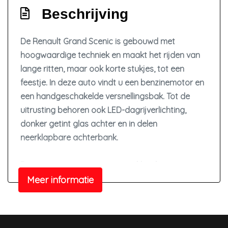
Beschrijving
Airco
Bestuurdersstoel in hoogte verstelbaar
De Renault Grand Scenic is gebouwd met
Electronic climate control
hoogwaardige techniek en maakt het rijden van
Elektrische ramen voor en achter
lange ritten, maar ook korte stukjes, tot een
Lederen versnellingspook
feestje. In deze auto vindt u een benzinemotor en
een handgeschakelde versnellingsbak. Tot de
Stuur leder
uitrusting behoren ook LED-dagrijverlichting,
Stuur verstelbaar
donker getint glas achter en in delen
Stuurbekrachtiging
neerklapbare achterbank.
Overige
De auto is voorzien van een trekhaak en is een
Anti blokkeer systeem
uitstekende caravantrekker. Het
Meer informatie
navigatiesysteem zorgt ervoor dat u altijd de
Bestuurdersairbag
juiste en snelste route vindt. Of het buiten nu
Bluetooth
warm is of koud, dankzij electronic climate