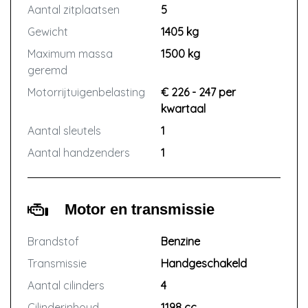
Aantal zitplaatsen
5
Gewicht
1405 kg
Maximum massa
1500 kg
geremd
Motorrijtuigenbelasting
€ 226 - 247 per
kwartaal
Aantal sleutels
1
Aantal handzenders
1
Motor en transmissie
Brandstof
Benzine
Transmissie
Handgeschakeld
Aantal cilinders
4
Cilinderinhoud
1198 cc