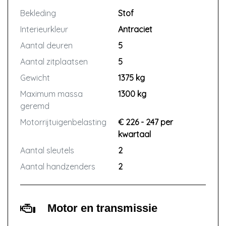
Bekleding
Stof
Interieurkleur
Antraciet
Aantal deuren
5
Aantal zitplaatsen
5
Gewicht
1375 kg
Maximum massa
1300 kg
geremd
Motorrijtuigenbelasting
€ 226 - 247 per
kwartaal
Aantal sleutels
2
Aantal handzenders
2
Motor en transmissie