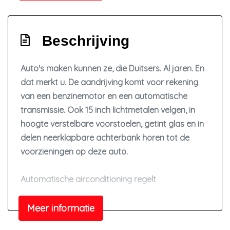
Voorstoelen in hoogte verstelbaar
Exterieur
Beschrijving
Achterruitwisser
Buitenspiegels elektrisch verstel- en
Auto's maken kunnen ze, die Duitsers. Al jaren. En
verwarmbaar
dat merkt u. De aandrijving komt voor rekening
Buitenspiegels in carrosseriekleur
van een benzinemotor en een automatische
Bumpers in carrosseriekleur
transmissie. Ook 15 inch lichtmetalen velgen, in
hoogte verstelbare voorstoelen, getint glas en in
Centrale vergrendeling met afstandsbediening
delen neerklapbare achterbank horen tot de
Dakrails
voorzieningen op deze auto.
Getint glas
Automatische airconditioning regelt
Lichtmetalen velgen 15"
volautomatisch de temperatuur. U kiest de
Metaalkleur
gewenste temperatuur en het systeem doet de
Meer informatie
Mistlampen voor
rest. De voordelen van de aanwezige cruise