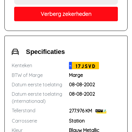
Verberg zekerheden
Specificaties
Kenteken
17JSVD
NL
BTW of Marge
Marge
Datum eerste toelating
08-08-2002
Datum eerste toelating
08-08-2002
(internationaal)
Tellerstand
277.976 KM
Carrosserie
Station
Kleur
Blauw Metallic