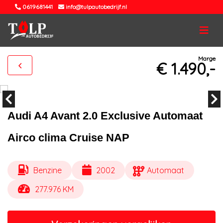
0619681441
info@tulpautobedrijf.nl
Marge
€ 1.490,-
Audi A4 Avant 2.0 Exclusive Automaat
Airco clima Cruise NAP
Benzine
2002
Automaat
277.976 KM